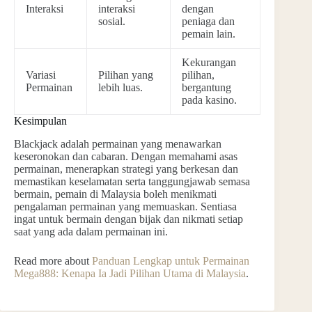
Interaksi
interaksi
dengan
sosial.
peniaga dan
pemain lain.
Kekurangan
Variasi
Pilihan yang
pilihan,
Permainan
lebih luas.
bergantung
pada kasino.
Kesimpulan
Blackjack adalah permainan yang menawarkan
keseronokan dan cabaran. Dengan memahami asas
permainan, menerapkan strategi yang berkesan dan
memastikan keselamatan serta tanggungjawab semasa
bermain, pemain di Malaysia boleh menikmati
pengalaman permainan yang memuaskan. Sentiasa
ingat untuk bermain dengan bijak dan nikmati setiap
saat yang ada dalam permainan ini.
Read more about
Panduan Lengkap untuk Permainan
Mega888: Kenapa Ia Jadi Pilihan Utama di Malaysia
.