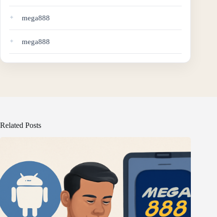
mega888
mega888
Related Posts