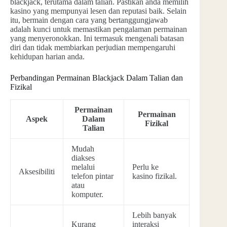
blackjack, terutama dalam talian. Pastikan anda memilih
kasino yang mempunyai lesen dan reputasi baik. Selain
itu, bermain dengan cara yang bertanggungjawab
adalah kunci untuk memastikan pengalaman permainan
yang menyeronokkan. Ini termasuk mengenali batasan
diri dan tidak membiarkan perjudian mempengaruhi
kehidupan harian anda.
Perbandingan Permainan Blackjack Dalam Talian dan
Fizikal
Permainan
Permainan
Aspek
Dalam
Fizikal
Talian
Mudah
diakses
melalui
Perlu ke
Aksesibiliti
telefon pintar
kasino fizikal.
atau
komputer.
Lebih banyak
Kurang
interaksi