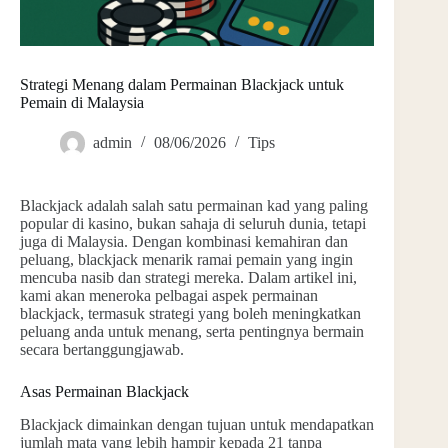
Strategi Menang dalam Permainan Blackjack untuk
Pemain di Malaysia
admin
08/06/2026
Tips
Blackjack adalah salah satu permainan kad yang paling
popular di kasino, bukan sahaja di seluruh dunia, tetapi
juga di Malaysia. Dengan kombinasi kemahiran dan
peluang, blackjack menarik ramai pemain yang ingin
mencuba nasib dan strategi mereka. Dalam artikel ini,
kami akan meneroka pelbagai aspek permainan
blackjack, termasuk strategi yang boleh meningkatkan
peluang anda untuk menang, serta pentingnya bermain
secara bertanggungjawab.
Asas Permainan Blackjack
Blackjack dimainkan dengan tujuan untuk mendapatkan
jumlah mata yang lebih hampir kepada 21 tanpa