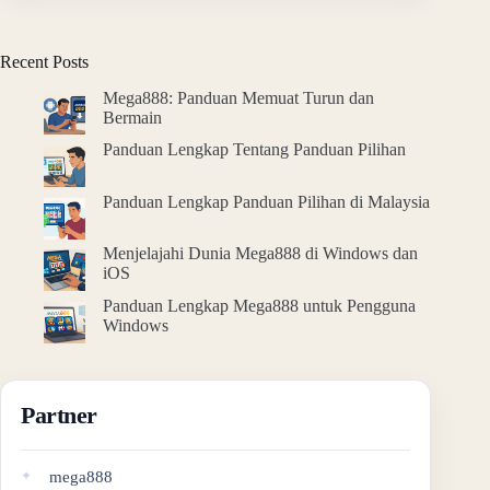
Recent Posts
Mega888: Panduan Memuat Turun dan
Bermain
Panduan Lengkap Tentang Panduan Pilihan
Panduan Lengkap Panduan Pilihan di Malaysia
Menjelajahi Dunia Mega888 di Windows dan
iOS
Panduan Lengkap Mega888 untuk Pengguna
Windows
Partner
mega888