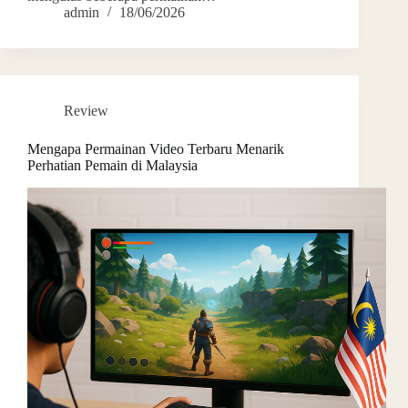
admin
18/06/2026
Review
Mengapa Permainan Video Terbaru Menarik
Perhatian Pemain di Malaysia