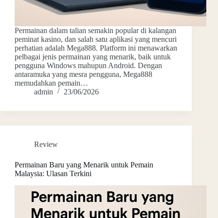
Permainan dalam talian semakin popular di kalangan
peminat kasino, dan salah satu aplikasi yang mencuri
perhatian adalah Mega888. Platform ini menawarkan
pelbagai jenis permainan yang menarik, baik untuk
pengguna Windows mahupun Android. Dengan
antaramuka yang mesra pengguna, Mega888
memudahkan pemain…
admin
23/06/2026
Review
Permainan Baru yang Menarik untuk Pemain
Malaysia: Ulasan Terkini