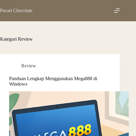
Skip
to
Pacari Chocolate
content
Kategori
Review
Review
Panduan Lengkap Menggunakan Mega888 di
Windows