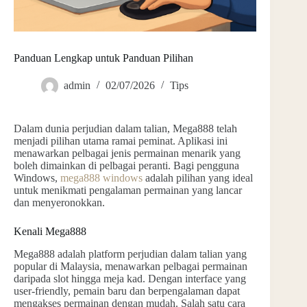
Panduan Lengkap untuk Panduan Pilihan
admin
02/07/2026
Tips
Dalam dunia perjudian dalam talian, Mega888 telah
menjadi pilihan utama ramai peminat. Aplikasi ini
menawarkan pelbagai jenis permainan menarik yang
boleh dimainkan di pelbagai peranti. Bagi pengguna
Windows,
mega888 windows
adalah pilihan yang ideal
untuk menikmati pengalaman permainan yang lancar
dan menyeronokkan.
Kenali Mega888
Mega888 adalah platform perjudian dalam talian yang
popular di Malaysia, menawarkan pelbagai permainan
daripada slot hingga meja kad. Dengan interface yang
user-friendly, pemain baru dan berpengalaman dapat
mengakses permainan dengan mudah. Salah satu cara