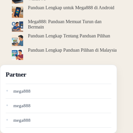
Panduan Lengkap untuk Mega888 di Android
Mega888: Panduan Memuat Turun dan
Bermain
Panduan Lengkap Tentang Panduan Pilihan
Panduan Lengkap Panduan Pilihan di Malaysia
Partner
mega888
mega888
mega888